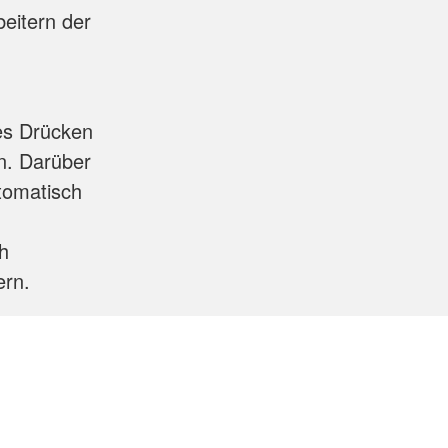
beitern der
hes Drücken
n. Darüber
tomatisch
h
ern.