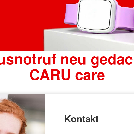
usnotruf neu gedach
CARU care
Kontakt