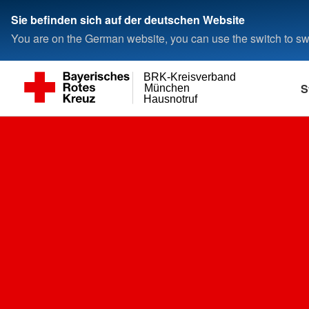
Sie befinden sich auf der deutschen Website
You are on the German website, you can use the switch to swi
BRK-Kreisverband
S
München
Hausnotruf