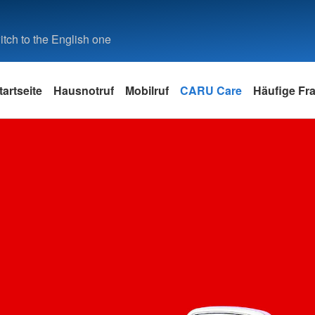
tch to the English one
tartseite
Hausnotruf
Mobilruf
CARU Care
Häufige Fr