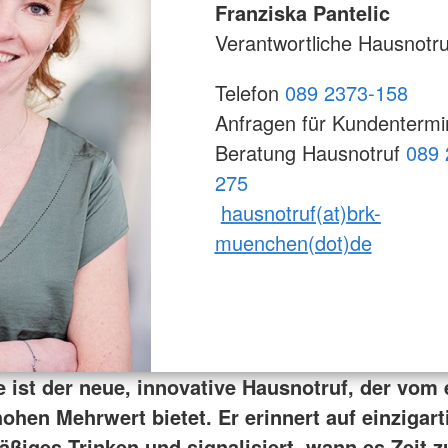
Franziska Pantelic
Verantwortliche Hausnotru
Telefon
089 2373-158
Anfragen für Kundentermi
Beratung Hausnotruf
089 
275
hausnotruf(at)brk-
muenchen(dot)de
 ist der neue, innovative Hausnotruf, der vom 
hohen Mehrwert bietet. Er erinnert auf einzigar
äßiges Trinken und signalisiert, wann es Zeit 