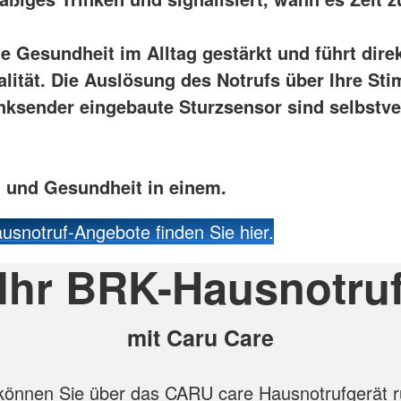
ie Gesundheit im Alltag gestärkt und führt dire
lität. Die Auslösung des Notrufs über Ihre St
nksender eingebaute Sturzsensor sind selbstve
t und Gesundheit in einem.
usnotruf-Angebote finden Sie hier.
Ihr BRK-Hausnotru
mit Caru Care
 können Sie über das CARU care Hausnotrufgerät 