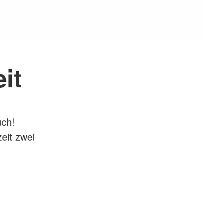
it
uch!
eit zwei