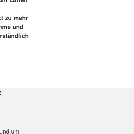
kt zu mehr
imme und
rständlich
f
rund um