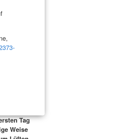
f
ne,
2373-
ersten Tag
tige Weise
zum Lüften